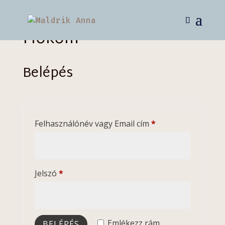
Fiókom
Belépés
Kötelező
Felhasználónév vagy Email cím
*
Kötelező
Jelszó
*
Emlékezz rám
BELÉPÉS