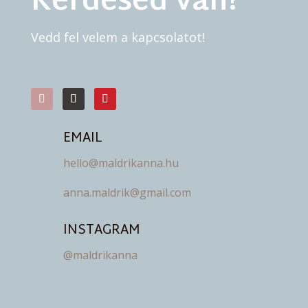
Kérdésed van?
Vedd fel velem a kapcsolatot!
EMAIL
hello@maldrikanna.hu
anna.maldrik@gmail.com
INSTAGRAM
@maldrikanna